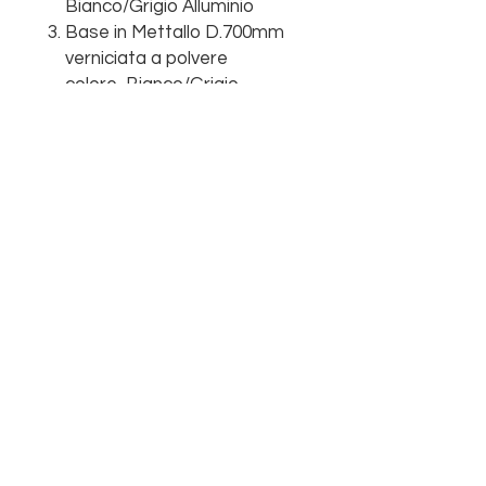
Bianco/Grigio Alluminio
Base in Mettallo D.700mm
verniciata a polvere
colore Bianco/Grigio
Alluminio
InterniUfficio
Ufficio:
+39 0438 098262
Commerciale:
+39 3201950004
E-mail:
ecommerce@interniufficio.it
Condizioni generali di vendita
Privacy Policy
P.IVA.
00785340266
© 2023 by Afternoon. Proudly created
with
Wix.com