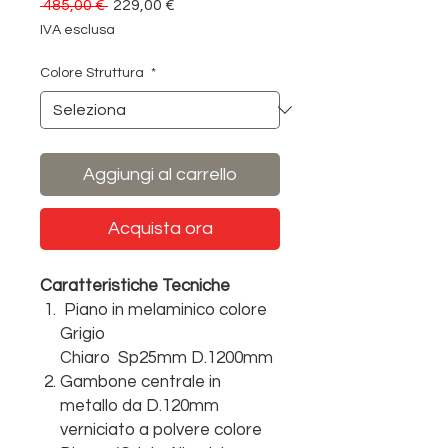
Prezzo
Prezzo
 485,00 € 
229,00 €
regolare
scontato
IVA esclusa
Colore Struttura
*
Aggiungi al carrello
Acquista ora
Caratteristiche Tecniche
Piano in melaminico colore
Grigio
Chiaro Sp25mm D.1200mm
Gambone centrale in
metallo da D.120mm
verniciato a polvere colore