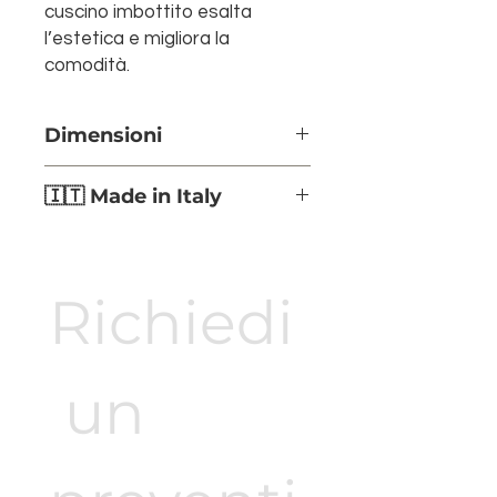
cuscino imbottito esalta
l’estetica e migliora la
comodità.
Dimensioni
Larghezza:
58 cm
🇮🇹 Made in Italy
Altezza sedia:
78 cm
Richiedi
 un 