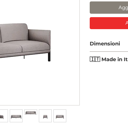
Aggi
A
Dimensioni
Lunghezza pol
🇮🇹 Made in It
Lunghezza diva
Lunghezza diva
Altezza:
80cm