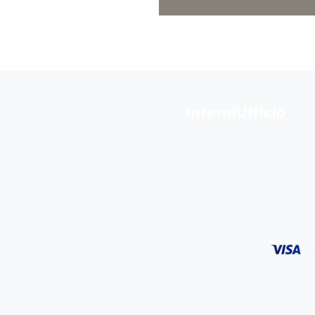
InterniUfficio
Ufficio:
+39 0438 098
Commerciale:
+39 32
E-mail:
ecommerce@in