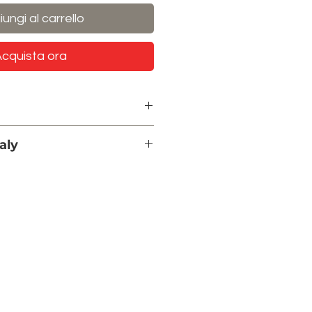
ungi al carrello
cquista ora
trona:
92 cm
aly
no due posti:
178 cm
no tre posti:
234 cm