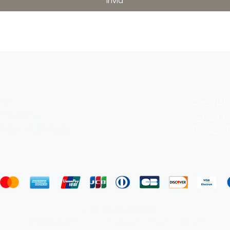
Invia
Condizio
262
01950004
vendita
terniufficio.it
Privacy 
P.IVA. 00785340266
© 2023 by Afternoon. Proudly created with
Wix.com