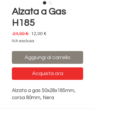
Alzata a Gas
H185
Prezzo
Prezzo
 24,00 € 
12,00 €
regolare
scontato
IVA esclusa
Aggiungi al carrello
Acquista ora
Alzata a gas 50x28x185mm,
corsa 80mm, Nera
InterniUfficio
Ufficio:
+39 0438 098262