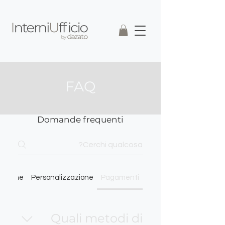
FAQ
Domande frequenti
tazione
Personalizzazione
Pagamenti
Quali metodi di